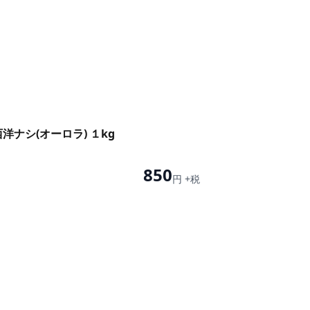
洋ナシ(オーロラ) １kg
850
円 +税