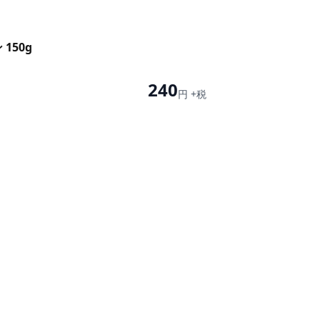
150g
240
円 +税