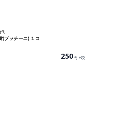
野町
(プッチーニ) １コ
250
円 +税