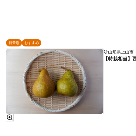
新登場
おすすめ
山形県上山市
【特栽相当】西