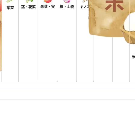
果菜・実
根・土物
キノコ
香味野菜
茎・花菜
果物
葉菜