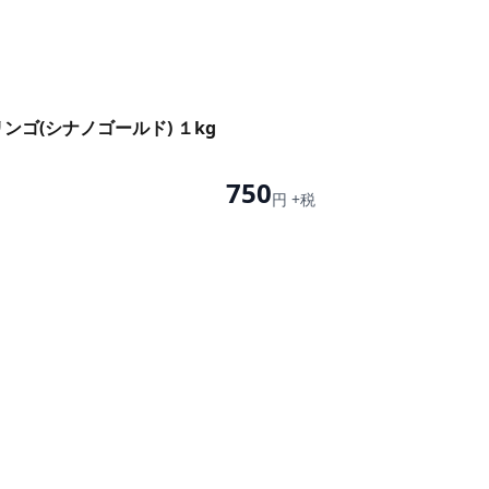
ンゴ(シナノゴールド) １kg
750
円 +税