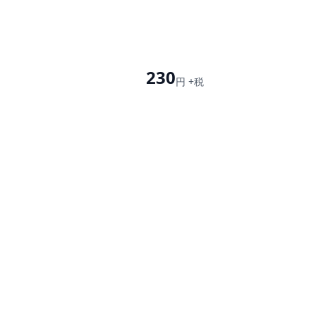
230
円 +税