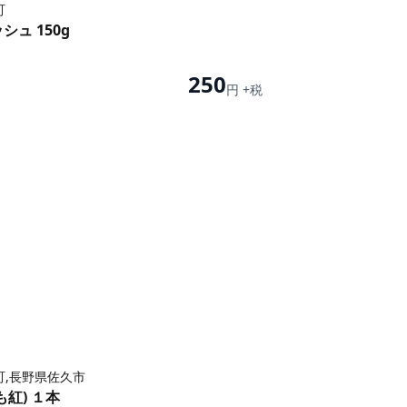
町
ュ 150g
250
円 +税
町,長野県佐久市
紅) １本