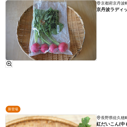
京都府京丹波
京丹波ラディッシ
新登場
長野県佐久穂
紅だいこん(中も