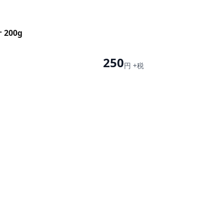
200g
250
円 +税