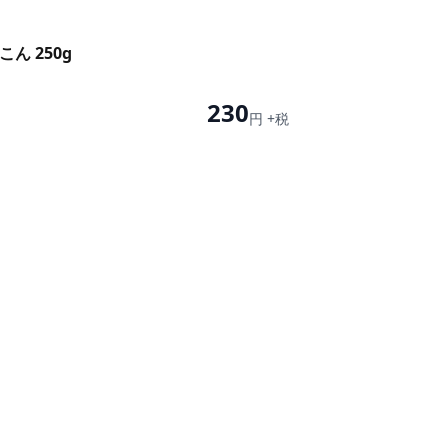
ん 250g
230
円 +税