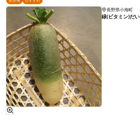
新登場
おすすめ
長野県小海町
緑(ビタミン)だいこ