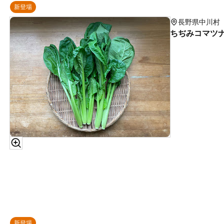
新登場
長野県中川村
ちぢみコマツナ 
新登場