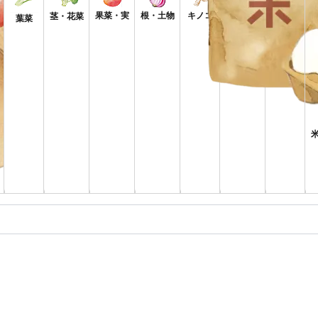
果菜・実
根・土物
キノコ
香味野菜
茎・花菜
果物
葉菜