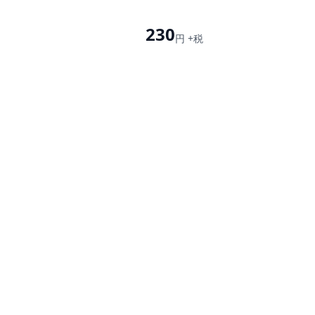
230
円 +税