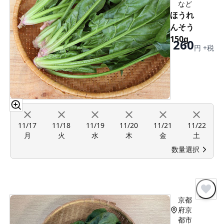
など
ほうれ
んそう
150g
260
円 +税
11/17
11/18
11/19
11/20
11/21
11/22
月
火
水
木
金
土
数量選択
数量限定
京都
府京
都市