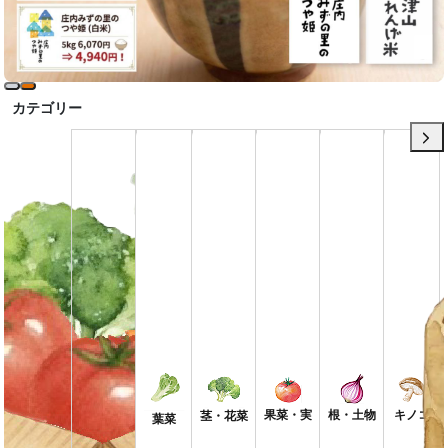
カテゴリー
すべて
果菜・実
根・土物
キノコ
茎・花菜
葉菜