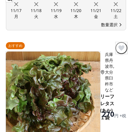
11/17
11/18
11/19
11/20
11/21
11/22
月
火
水
木
金
土
数量選択
おすすめ
兵庫
県丹
波市,
大分
県臼
杵市
など
リーフ
レタス
(あか)
270
円 +税
１袋