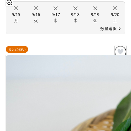
9/15
9/16
9/17
9/18
9/19
9/20
月
火
水
木
金
土
数量選択
まとめ買い