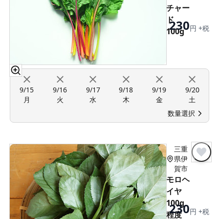
チャー
ド
230
円 +税
100g
9/15
9/16
9/17
9/18
9/19
9/20
月
火
水
木
金
土
数量選択
三重
県伊
賀市
モロヘ
イヤ
100g
230
円 +税
程度