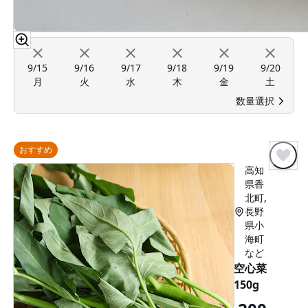
9/15
9/16
9/17
9/18
9/19
9/20
月
火
水
木
金
土
数量選択
おすすめ
高知
県香
北町,
長野
県小
海町
など
空心菜
150g