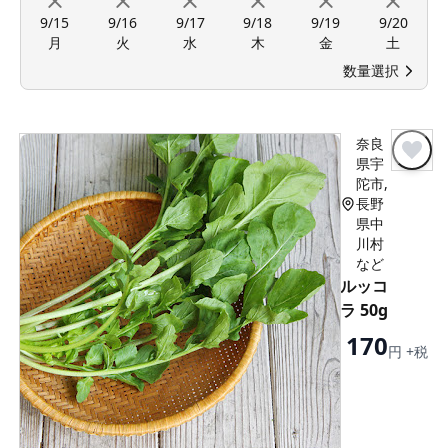
9/15
9/16
9/17
9/18
9/19
9/20
月
火
水
木
金
土
数量選択
奈良
県宇
陀市,
長野
県中
川村
など
ルッコ
ラ 50g
170
円 +税