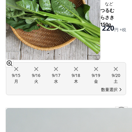
など
つるむ
らさき
150g
220
円 +税
9/15
9/16
9/17
9/18
9/19
9/20
月
火
水
木
金
土
数量選択