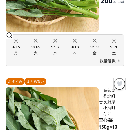
200
円 +税
9/15
9/16
9/17
9/18
9/19
9/20
月
火
水
木
金
土
数量選択
おすすめ
まとめ買い
高知県
香北町,
長野県
小海町
など
空心菜
150g×10