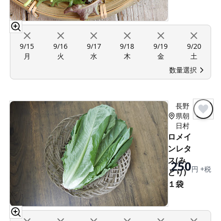
9/15
9/16
9/17
9/18
9/19
9/20
月
火
水
木
金
土
数量選択
長野
県朝
日村
ロメイ
ンレタ
ス(み
250
円 +税
どり)
１袋