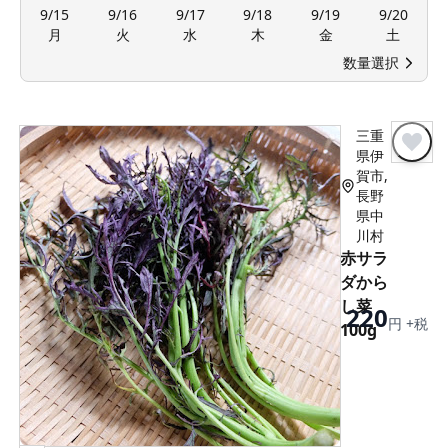
9/15
9/16
9/17
9/18
9/19
9/20
月
火
水
木
金
土
数量選択
三重
県伊
賀市,
長野
県中
川村
赤サラ
ダから
し菜
220
円 +税
100g