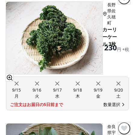
長野
県佐
久穂
町
カーリ
ーケー
ル 3枚
230
円 +税
9/15
9/16
9/17
9/18
9/19
9/20
月
火
水
木
金
土
ご注文はお届日の5日前まで
数量選択
奈良
県宇