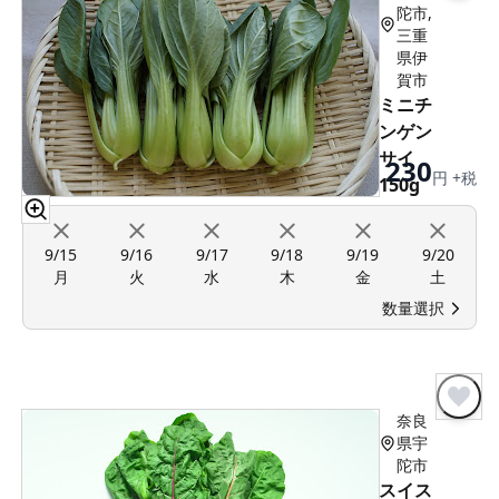
陀市,
三重
県伊
賀市
ミニチ
ンゲン
サイ
230
円 +税
150g
9/15
9/16
9/17
9/18
9/19
9/20
月
火
水
木
金
土
数量選択
数量限定
奈良
県宇
陀市
スイス