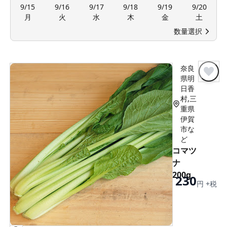
9/15
9/16
9/17
9/18
9/19
9/20
月
火
水
木
金
土
数量選択
奈良
県明
日香
村,三
重県
伊賀
市な
ど
コマツ
ナ
200g
230
円 +税