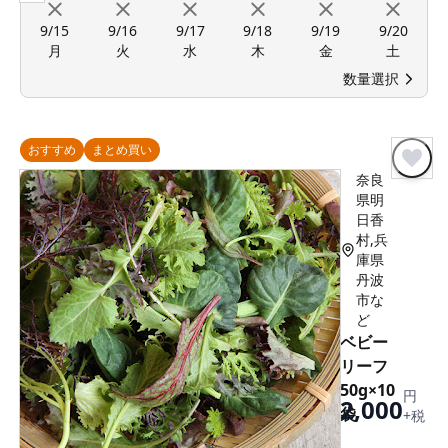
9/15
9/16
9/17
9/18
9/19
9/20
月
火
水
木
金
土
数量選択
おすすめ
まとめ買い
奈良
県明
日香
村,兵
庫県
丹波
市な
ど
ベビー
リーフ
50g×10
円
2,000
袋
+税