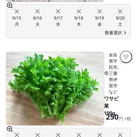
9/15
9/16
9/17
9/18
9/19
9/20
月
火
水
木
金
土
数量選択
奈良
県宇
陀市,
三重
県伊
賀市
など
ワサビ
菜
100g
250
円 +税