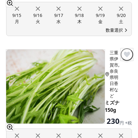
9/15
9/16
9/17
9/18
9/19
9/20
月
火
水
木
金
土
数量選択
三重
県伊
賀市,
奈良
県明
日香
村な
ど
ミズナ
150g
230
円 +税