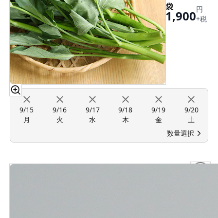
袋
円
1,900
+税
9/15
9/16
9/17
9/18
9/19
9/20
月
火
水
木
金
土
数量選択