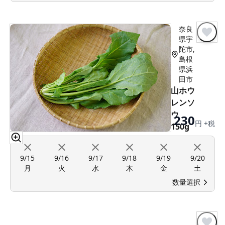
奈良
県宇
陀市,
島根
県浜
田市
山ホウ
レンソ
ウ
230
円 +税
150g
9/15
9/16
9/17
9/18
9/19
9/20
月
火
水
木
金
土
数量選択
再登場