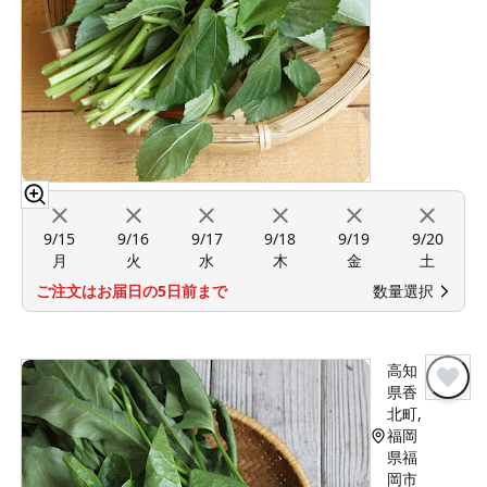
9/15
9/16
9/17
9/18
9/19
9/20
月
火
水
木
金
土
ご注文はお届日の5日前まで
数量選択
高知
県香
北町,
福岡
県福
岡市